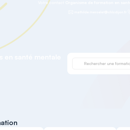
Votre contact
Organisme de formation en santé
mathilde.messelet@chlcdijon.fr
ns en santé mentale
mation