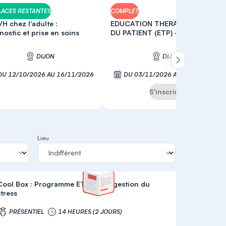
LACES RESTANTES
COMPLET
H chez l'adulte :
EDUCATION THERAPEUTIQUE
nostic et prise en soins
DU PATIENT (ETP) - 40h
DIJON
DIJON
Défiler vers la
DU 12/10/2026 AU 16/11/2026
DU 03/11/2026 AU 10/12/2026
S'inscrire
S'inscrire
Lieu
Cool Box : Programme ETP sur la gestion du
stress
PRÉSENTIEL
14 HEURES (2 JOURS)